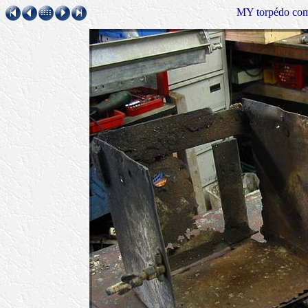
MY torpédo comm