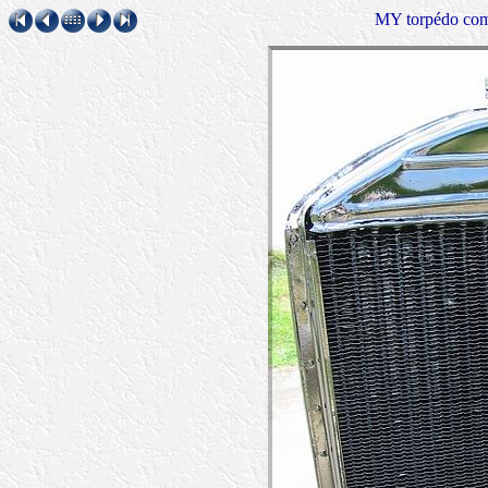
MY torpédo comm